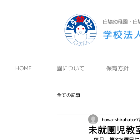
白鳩幼稚園・白
学校法
HOME
園について
保育方針
全ての記事
howa-shirahato
7
未就園児教
　毎月、第3水曜日