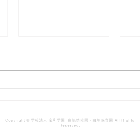
10
にご
児様
10
鳩っ
んな
に、
【追加日程あり】令和７年
気を
度 未就園児教室「だっこに
たく
りま
たっこ」
Copyright © 学校法人 宝和学園 白鳩幼稚園・白鳩保育園 All Rights
きな
Reserved.
（日
にな