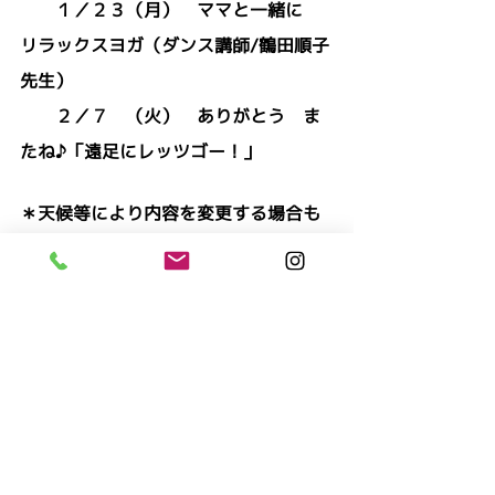
　　１／２３（月）　ママと一緒に　
リラックスヨガ（ダンス講師/鶴田順子
先生）
　　２／７　（火）　ありがとう　ま
たね♪「遠足にレッツゴー！」
＊天候等により内容を変更する場合も
あります。詳細は園にお尋ねくださ
い。
＊当日は、汚れてもいい服装で（水筒
を忘れずに！）ご参加ください。
＊今後のコロナ感染拡大によって、中
止する場合があります。（申込みいた
だいた方へ連絡いたします）