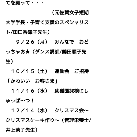
てを願って・・・
　　　　　　　　　（元佐賀女子短期
大学学長・子育て支援のスペシャリス
ト/田口香津子先生）
　　９／２６（月）　みんなで　おど
っちゃお★（ダンス講師/鶴田順子先
生）
　１０／１５（土）　運動会　ご招待
「かわいい　お客さま」
　１１／１６（水）　幼稚園探検にし
ゅっぱ～つ！
　１２／１４（水）　クリスマス会～
クリスマスケーキ作り～（管理栄養士/
井上茉子先生）